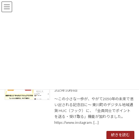
コ
ナ
『数字で示せ』定居美徳公式サイト
ン
ビ
テ
ゲ
ン
ー
ツ
シ
未分類
へ
ョ
ス
ン
キ
に
ッ
移
『数字で未来を動かす』定居美徳
未分類
プ
動
HUC3.0─“ありがとう”でつながり、みん
未分類
なが価値を生み出す未来へ
2025年10月6日
〜この小さな一歩が、やがて2050年の未来で思
い出される記念日に〜 東川町のデジタル地域通
貨 HUC（フック） に、「会員同士でポイント
を送る・受け取る」機能が加わりました。
https://www.instagram. […]
続きを読む