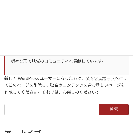
通り雨に濡れること。
または、このようなものです。
XYZ 小道具株式会社は1971年の創立以来、高品質の小道具
を皆様にご提供させていただいています。ゴッサム・シテ
ィに所在する当社では2,000名以上の社員が働いており、
様々な形で地域のコミュニティへ貢献しています。
新しく WordPress ユーザーになった方は、
ダッシュボード
へ行っ
てこのページを削除し、独自のコンテンツを含む新しいページを
作成してください。それでは、お楽しみください !
検
索: