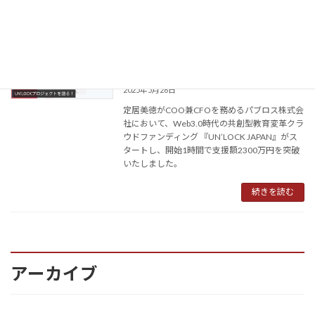
続きを読む
Web3.0時代の共創型教育変革クラウド
ビジネス
ファンディング 『UN’LOCK JAPAN』が
スタートしました。
2025年5月26日
定居美徳がCOO兼CFOを務めるパブロス株式会
社において、Web3.0時代の共創型教育変革クラ
ウドファンディング 『UN’LOCK JAPAN』がス
タートし、開始1時間で支援額2300万円を突破
いたしました。
続きを読む
アーカイブ