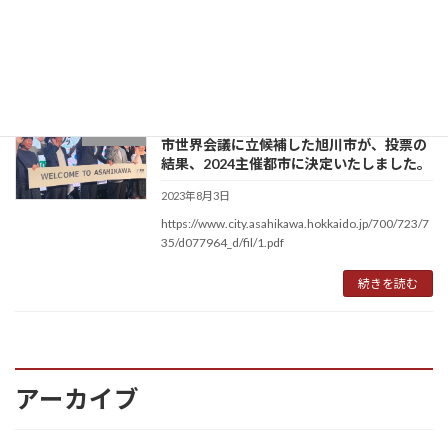
サミット、第12回新興実践デザイン研究教育会
[…]
続きを読む
ソウル市・ドバイ市と共にユネスコ創造都
国際事業
市世界会議に立候補した旭川市が、投票の
結果、2024主催都市に決定いたしました。
2023年8月3日
https://www.city.asahikawa.hokkaido.jp/700/723/7
35/d077964_d/fil/1.pdf
続きを読む
アーカイブ